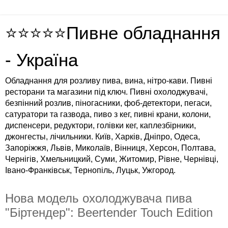
⭐⭐⭐⭐⭐Пивне обладнання
- Україна
Обладнання для розливу пива, вина, нітро-кави. Пивні
ресторани та магазини під ключ. Пивні охолоджувачі,
безпінний розлив, піногасники, фоб-детектори, пегаси,
сатуратори та газвода, пиво з кег, пивні крани, колони,
диспенсери, редуктори, голівки кег, каплезбірники,
джонгесты, лічильники. Київ, Харків, Дніпро, Одеса,
Запоріжжя, Львів, Миколаїв, Вінниця, Херсон, Полтава,
Чернігів, Хмельницкий, Суми, Житомир, Рівне, Чернівці,
Івано-Франківськ, Тернопіль, Луцьк, Ужгород.
Нова модель охолоджувача пива
"Біртендер": Beertender Touch Edition