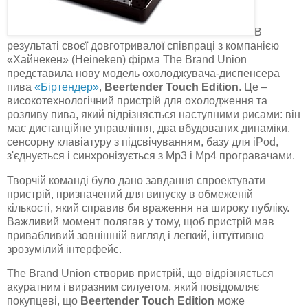
В
результаті своєї довготривалої співпраці з компанією
«Хайнекен» (Heineken) фірма The Brand Union
представила нову модель охолоджувача-диспенсера
пива
«Біртендер»
,
Beertender Touch Edition
. Це –
високотехнологічний пристрій для охолодження та
розливу пива, який відрізняється наступними рисами: він
має дистанційне управління, два вбудованих динаміки,
сенсорну клавіатуру з підсвічуванням, базу для iPod,
з'єднується і синхронізується з Mp3 і Mp4 програвачами.
Творчій команді було дано завдання спроектувати
пристрій, призначений для випуску в обмеженій
кількості, який справив би враження на широку публіку.
Важливий момент полягав у тому, щоб пристрій мав
привабливий зовнішній вигляд і легкий, інтуїтивно
зрозумілий інтерфейс.
The Brand Union створив пристрій, що відрізняється
акуратним і виразним силуетом, який повідомляє
покупцеві, що
Beertender Touch Edition
може