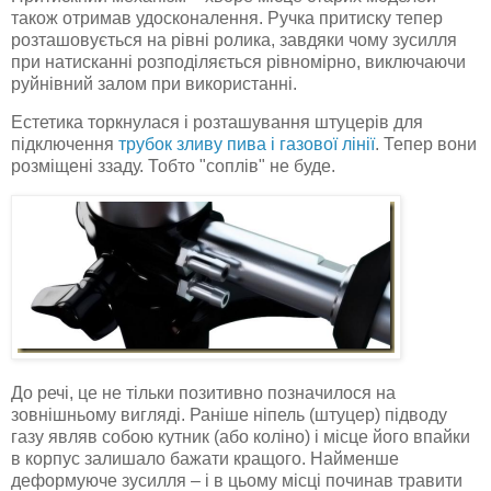
також отримав удосконалення. Ручка притиску тепер
розташовується на рівні ролика, завдяки чому зусилля
при натисканні розподіляється рівномірно, виключаючи
руйнівний залом при використанні.
Естетика торкнулася і розташування штуцерів для
підключення
трубок зливу пива і газової лінії
. Тепер вони
розміщені ззаду. Тобто "соплів" не буде.
До речі, це не тільки позитивно позначилося на
зовнішньому вигляді. Раніше ніпель (штуцер) підводу
газу являв собою кутник (або коліно) і місце його впайки
в корпус залишало бажати кращого. Найменше
деформуюче зусилля – і в цьому місці починав травити