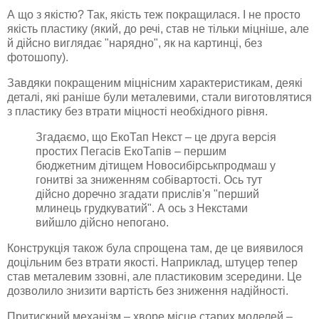
А що з якістю? Так, якість теж покращилася. І не просто
якість пластику (який, до речі, став не тільки міцніше, але
й дійсно виглядає "нарядно", як на картинці, без
фотошопу).
Завдяки покращеним міцнісним характеристикам, деякі
деталі, які раніше були металевими, стали виготовлятися
з пластику без втрати міцності необхідного рівня.
Згадаємо, що ЕкоТап Некст – це друга версія
простих Пегасів ЕкоТапів – першим
бюджетним дітищем Новосибірськпродмаш у
гонитві за зниженням собівартості. Ось тут
дійсно доречно згадати прислів'я "перший
млинець грудкуватий". А ось з Некстами
вийшло дійсно непогано.
Конструкція також була спрощена там, де це виявилося
доцільним без втрати якості. Наприклад, штуцер тепер
став металевим ззовні, але пластиковим зсередини. Це
дозволило знизити вартість без зниження надійності.
Притискний механізм – хворе місце старих моделей –