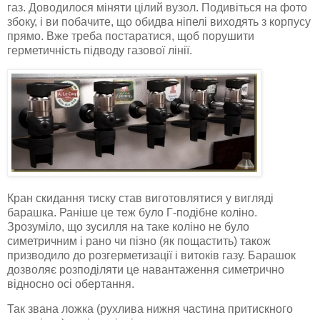
газ. Доводилося міняти цілий вузол. Подивіться на фото
збоку, і ви побачите, що обидва ніпелі виходять з корпусу
прямо. Вже треба постаратися, щоб порушити
герметичність підводу газової лінії.
Кран скидання тиску став виготовлятися у вигляді
барашка. Раніше це теж було Г-подібне коліно.
Зрозуміло, що зусилля на таке коліно не було
симетричним і рано чи пізно (як пощастить) також
призводило до розгерметизації і витоків газу. Барашок
дозволяє розподіляти це навантаження симетрично
відносно осі обертання.
Так звана ложка (рухлива нижня частина притискного