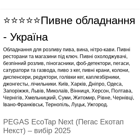
⭐⭐⭐⭐⭐Пивне обладнання
- Україна
Обладнання для розливу пива, вина, нітро-кави. Пивні
ресторани та магазини під ключ. Пивні охолоджувачі,
безпінний розлив, піногасники, фоб-детектори, пегаси,
сатуратори та газвода, пиво з кег, пивні крани, колони,
диспенсери, редуктори, голівки кег, каплезбірники,
джонгесты, лічильники. Київ, Харків, Дніпро, Одеса,
Запоріжжя, Львів, Миколаїв, Вінниця, Херсон, Полтава,
Чернігів, Хмельницкий, Суми, Житомир, Рівне, Чернівці,
Івано-Франківськ, Тернопіль, Луцьк, Ужгород.
PEGAS EcoTap Next (Пегас Екотап
Некст) – вибір 2025