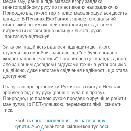
механізму) раніше піднімалася вгору завдяки
гвинтоподібному руху по пластикових направляючих.
Природно від такого тертя пластмаса зношується досить
швидко. В
Пегасах ЕкоТапах
з'явився спеціальний
гвинт, який оптимізує цей гвинтовий рух і дозволяє
витримати незрівнянно більшу кількість рухів
"притиснув-відтиснув".
Загалом, надійність вдалося підвищити до такого
ступеня, що виробник заявляє, що "не було продано
жодної запасної частини". Говорилося це, правда, давно,
але за нашим досвідом і відгуками техніків-установників
це, дійсно, дуже непогане свідчення надійності, що стала
доступною.
І пару слів про эргономіку. Рукоятка затиску в Некстах
зроблена під ліву руку (раніше була під праву).
Природно, що правою рукою продавцю зручніше робити
маніпуляції з ПЕТ-пляшкою, перемикати лінії і скидати
тиск.
Зробіть
своє замовлення – дізнатися ціну –
купити
. Або дізнайтеся, скільки коштує
весь