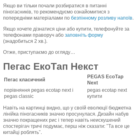
Якщо ви тільки почали розбиратися в питанні
піногасників, то рекомендуємо ознайомитися з
попередніми матеріалами по
безпінному розливу напоїв
.
Якщо хочете дізнатися ціни або купити, телефонуйте за
телефонами праворуч або
заповніть форму
(знадобиться 2 хв.).
Отже, приступаємо до огляду…
Пегас ЕкоТап Некст
PEGAS EcoTap
Пегас класичний
Next
порівняння pegas ecotap next і
pegas ecotap next
pegas classic
купити
Навіть на картинці видно, що у своїй еволюції бюджетна
лінійка піногасників значно просунулася. Дизайн набув
значно покращених рис і тепер навіть неискушений
спостерігач тричі подумає, перш ніж сказати: "Та все це
китайці роблять".