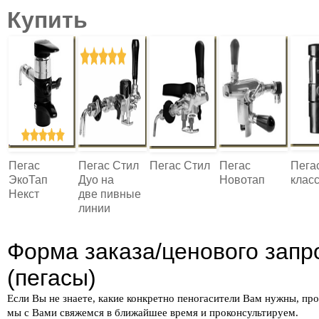
Купить
Пегас
Пегас Стил
Пегас Стил
Пегас
Пега
ЭкоТап
Дуо на
Новотап
клас
Некст
две пивные
линии