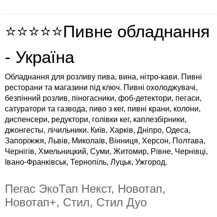
⭐⭐⭐⭐⭐Пивне обладнання
- Україна
Обладнання для розливу пива, вина, нітро-кави. Пивні
ресторани та магазини під ключ. Пивні охолоджувачі,
безпінний розлив, піногасники, фоб-детектори, пегаси,
сатуратори та газвода, пиво з кег, пивні крани, колони,
диспенсери, редуктори, голівки кег, каплезбірники,
джонгесты, лічильники. Київ, Харків, Дніпро, Одеса,
Запоріжжя, Львів, Миколаїв, Вінниця, Херсон, Полтава,
Чернігів, Хмельницкий, Суми, Житомир, Рівне, Чернівці,
Івано-Франківськ, Тернопіль, Луцьк, Ужгород.
Пегас ЭкоТап Некст, Новотап,
Новотап+, Стил, Стил Дуо