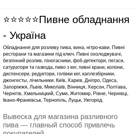
⭐⭐⭐⭐⭐Пивне обладнання
- Україна
Обладнання для розливу пива, вина, нітро-кави. Пивні
ресторани та магазини під ключ. Пивні охолоджувачі,
безпінний розлив, піногасники, фоб-детектори, пегаси,
сатуратори та газвода, пиво з кег, пивні крани, колони,
диспенсери, редуктори, голівки кег, каплезбірники,
джонгесты, лічильники. Київ, Харків, Дніпро, Одеса,
Запоріжжя, Львів, Миколаїв, Вінниця, Херсон, Полтава,
Чернігів, Хмельницкий, Суми, Житомир, Рівне, Чернівці,
Івано-Франківськ, Тернопіль, Луцьк, Ужгород.
Вывеска для магазина разливного
пива — главный способ привлечь
покупателей