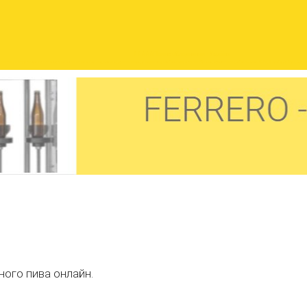
⭐⭐⭐⭐⭐Пивне обладнання - Україна
аси, сатуратори та газвода, пиво з кег, пивні крани, колони, диспенсери, редуктори, голівки кег, каплезбірники, джонгесты, лічильники. Київ, Харків, Дніпро, Одес
вного пива онлайн.