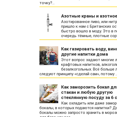
точку?...
Азотные краны и азотное
Азотированное пиво, или нитр
пришло к нам с Британских ос
быстро вошло в моду. Это в 
очередь тёмные, плотные сорта
Как газировать воду, вино
другие напитки дома
Этот вопрос задают многие 
крафтовых напитков, алкогол
безалкогольных. Всё больше
следуют принципу «сделай сам», потому ..
Как заморозить бокал дл
стакан и любую другую
стеклянную посуду за 6 
Как охладить или даже замо
бокалы, в которых подаются напитки? Д
бокалы можно запросто хранить в мороз