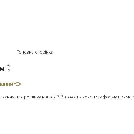
Головна сторінка
м 👇
нання 👈
нання для розливу напоїв ? Заповніть невелику форму прямо зара