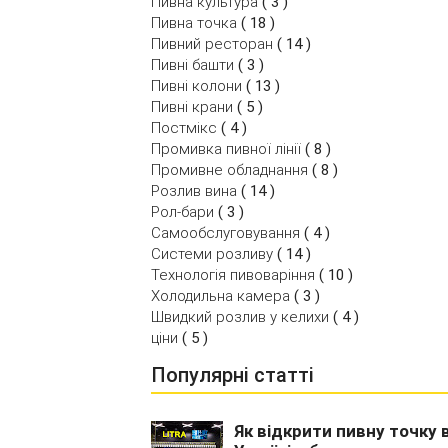
Пивна культура
( 3 )
Пивна точка
( 18 )
Пивний ресторан
( 14 )
Пивні башти
( 3 )
Пивні колони
( 13 )
Пивні крани
( 5 )
Постмікс
( 4 )
Промивка пивної лінії
( 8 )
Промивне обладнання
( 8 )
Розлив вина
( 14 )
Рол-бари
( 3 )
Самообслуговування
( 4 )
Системи розливу
( 14 )
Технологія пивоваріння
( 10 )
Холодильна камера
( 3 )
Швидкий розлив у келихи
( 4 )
ціни
( 5 )
Популярні статті
Як відкрити пивну точку 