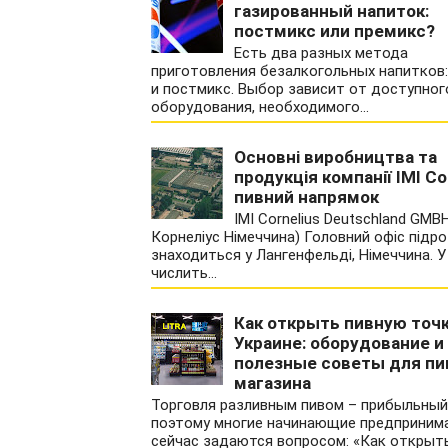
газированный напиток:
постмикс или премикс?
Есть два разных метода
приготовления безалкогольных напитков:
и постмикс. Выбор зависит от доступног
оборудования, необходимого...
Основні виробництва та
продукція компанії IMI Cor
пивний напрямок
IMI Cornelius Deutschland GMBH
Корнеліус Німеччина) Головний офіс підро
знаходиться у Лангенфельді, Німеччина. У
числить...
Как открыть пивную точк
Украине: оборудование и
полезные советы для пи
магазина
Торговля разливным пивом – прибыльный
поэтому многие начинающие предприним
сейчас задаются вопросом: «Как открыт