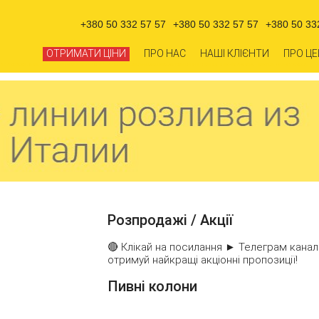
+380 50 332 57 57
+380 50 332 57 57
+380 50 33
ОТРИМАТИ ЦІНИ
ПРО НАС
НАШІ КЛІЄНТИ
ПРО ЦЕ
а, Запоріжжя, Львів, Миколаїв, Вінниця, Херсон, Полтава, Чернігів, Хмельницкий, Суми, Житомир, Рівне, Чернівці, Івано-Франківськ, Тернопіль, Луцьк, Ужгород.
Розпродажі / Акції
🔴 Клікай на посилання ►
Телеграм канал
отримуй найкращі акціонні пропозиції!
Пивні колони