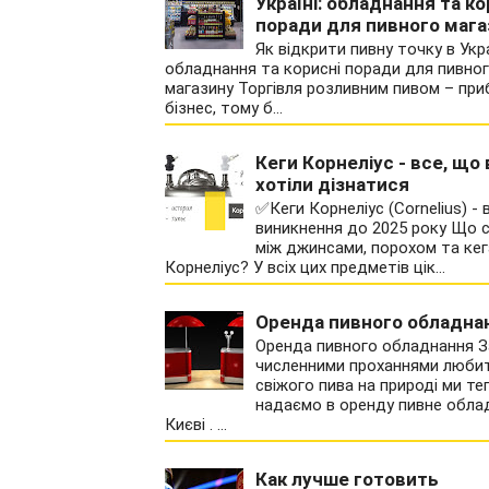
Україні: обладнання та ко
поради для пивного мага
Як відкрити пивну точку в Укра
обладнання та корисні поради для пивно
магазину Торгівля розливним пивом – пр
бізнес, тому б...
Кеги Корнеліус - все, що 
хотіли дізнатися
✅Кеги Корнеліус (Cornelius) - 
виникнення до 2025 року Що с
між джинсами, порохом та ке
Корнеліус? У всіх цих предметів цік...
Оренда пивного обладна
Оренда пивного обладнання З
численними проханнями любит
свіжого пива на природі ми те
надаємо в оренду пивне обла
Києві . ...
Как лучше готовить