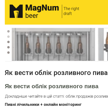
Обладнання для розливу пива, вина, нітро-кави. Пивні ресторани та магазини під ключ. Пивні охолоджувачі, безпінний розлив, піногасники, фоб-детектори, пег
Як вести облік розливного пива
Як вести облік розливного пива
Докладніше читайте в цій статті: облік продажів розли
Пивні лічильники + онлайн моніторинг