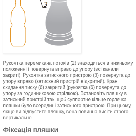
Рукоятка перемикача потоків (2) знаходиться в нижньому
положенні і повернута вправо до упору (всі канали
закриті). Рукоятка затискного пристрою (3) повернута до
упору вправо (затискний пристрій відкритий). Кран
скидання тиску (6) закритий (рукоятка (6) повернута до
упору за годинниковою стрілкою). Встановіть пляшку в
затискний пристрій так, щоб суппортне кільце горлечка
пляшки було всередині затискного пристрою. При цьому,
якщо ви відпустите пляшку, вона повинна висіти строго
вертикально.
Фіксація пляшки