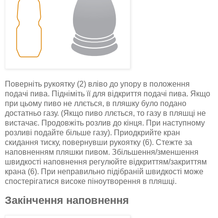
Поверніть рукоятку (2) вліво до упору в положення
подачі пива. Підніміть її для відкриття подачі пива. Якщо
при цьому пиво не ллється, в пляшку було подано
достатньо газу. (Якщо пиво ллється, то газу в пляшці не
вистачає. Продовжіть розлив до кінця. При наступному
розливі подайте більше газу). Приодкрийте кран
скидання тиску, повернувши рукоятку (6). Стежте за
наповненням пляшки пивом. Збільшення/зменшення
швидкості наповнення регулюйте відкриттям/закриттям
крана (6). При неправильно підібраній швидкості може
спостерігатися високе піноутворення в пляшці.
Закінчення наповнення