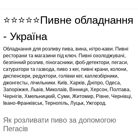
⭐⭐⭐⭐⭐Пивне обладнання
- Україна
Обладнання для розливу пива, вина, нітро-кави. Пивні
ресторани та магазини під ключ. Пивні охолоджувачі,
безпінний розлив, піногасники, фоб-детектори, пегаси,
сатуратори та газвода, пиво з кег, пивні крани, колони,
диспенсери, редуктори, голівки кег, каплезбірники,
джонгесты, лічильники. Київ, Харків, Дніпро, Одеса,
Запоріжжя, Львів, Миколаїв, Вінниця, Херсон, Полтава,
Чернігів, Хмельницкий, Суми, Житомир, Рівне, Чернівці,
Івано-Франківськ, Тернопіль, Луцьк, Ужгород.
Як розливати пиво за допомогою
Пегасів