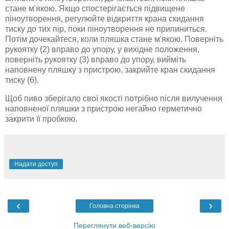
стане м'якою. Якщо спостерігається підвищене
піноутворення, регулюйте відкриття крана скидання
тиску до тих пір, поки піноутворення не припиниться.
Потім дочекайтеся, коли пляшка стане м'якою. Поверніть
рукоятку (2) вправо до упору, у вихідне положення,
поверніть рукоятку (3) вправо до упору, вийміть
наповнену пляшку з пристрою, закрийте кран скидання
тиску (6).
Щоб пиво зберігало свої якості потрібно після вилучення
наповненої пляшки з пристрою негайно герметично
закрити її пробкою.
Надати доступ
‹
›
Головна сторінка
Переглянути веб-версію