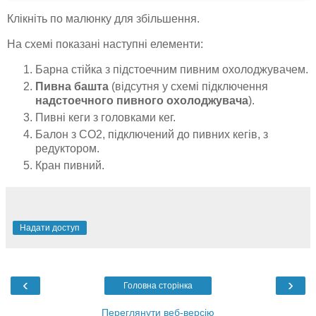
Клікніть по малюнку для збільшення.
На схемі показані наступні елементи:
Барна стійка з підстоечним пивним охолоджувачем.
Пивна башта
(відсутня у схемі підключення
надстоечного пивного охолоджувача
).
Пивні кеги з головками кег.
Балон з СО2, підключений до пивних кегів, з
редуктором.
Кран пивний.
Надати доступ
‹
›
Головна сторінка
Переглянути веб-версію