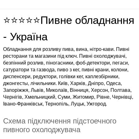
⭐⭐⭐⭐⭐Пивне обладнання
- Україна
Обладнання для розливу пива, вина, нітро-кави. Пивні
ресторани та магазини під ключ. Пивні охолоджувачі,
безпінний розлив, піногасники, фоб-детектори, пегаси,
сатуратори та газвода, пиво з кег, пивні крани, колони,
диспенсери, редуктори, голівки кег, каплезбірники,
джонгесты, лічильники. Київ, Харків, Дніпро, Одеса,
Запоріжжя, Львів, Миколаїв, Вінниця, Херсон, Полтава,
Чернігів, Хмельницкий, Суми, Житомир, Рівне, Чернівці,
Івано-Франківськ, Тернопіль, Луцьк, Ужгород.
Схема підключення підстоечного
пивного охолоджувача