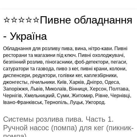
⭐⭐⭐⭐⭐Пивне обладнання
- Україна
Обладнання для розливу пива, вина, нітро-кави. Пивні
ресторани та магазини під ключ. Пивні охолоджувачі,
безпінний розлив, піногасники, фоб-детектори, пегаси,
сатуратори та газвода, пиво з кег, пивні крани, колони,
диспенсери, редуктори, голівки кег, каплезбірники,
джонгесты, лічильники. Київ, Харків, Дніпро, Одеса,
Запоріжжя, Львів, Миколаїв, Вінниця, Херсон, Полтава,
Чернігів, Хмельницкий, Суми, Житомир, Рівне, Чернівці,
Івано-Франківськ, Тернопіль, Луцьк, Ужгород.
Системы розлива пива. Часть 1.
Ручной насос (помпа) для кег (пикник-
помпа)